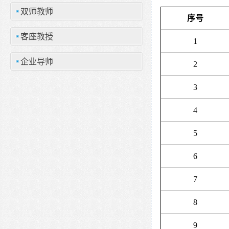
双师教师
序号
客座教授
1
企业导师
2
3
4
5
6
7
8
9