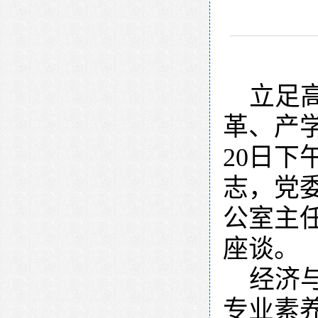
立足
革、产
20日
志，党
公室主
座谈。
经济
专业素